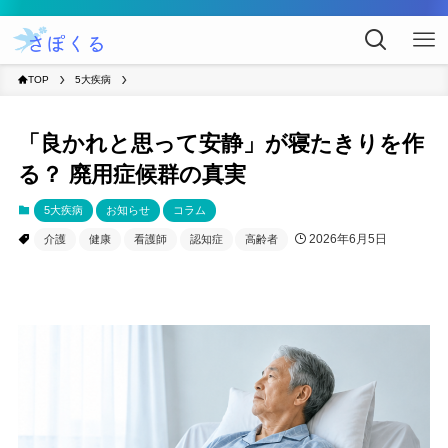
TOP
5大疾病
「良かれと思って安静」が寝たきりを作
る？ 廃用症候群の真実
5大疾病
お知らせ
コラム
2026年6月5日
介護
健康
看護師
認知症
高齢者