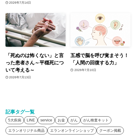
2026年7月14日
「死ぬのは怖くない」と言
五感で脳を呼び覚まそう！
った患者さん～平穏死につ
「人間の回復する力」
いて考える～
2026年7月10日
2026年7月13日
記事タグ一覧
5大疾病
LINE
service
お金
がん
がん検査キット
エランオリジナル商品
エランオンラインショップ
クーポン掲載