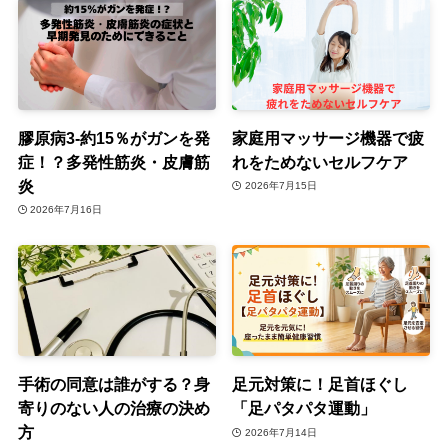
膠原病3-約15％がガンを発
家庭用マッサージ機器で疲
症！？多発性筋炎・皮膚筋
れをためないセルフケア
炎
2026年7月15日
2026年7月16日
手術の同意は誰がする？身
足元対策に！足首ほぐし
寄りのない人の治療の決め
「足パタパタ運動」
方
2026年7月14日