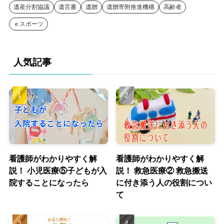
遺産分割協議
遺言書
遺贈
遺贈寄附推進機構
高齢者
ｅスポーツ
人気記事
看護師がわかりやすく解
看護師がわかりやすく解
説！ 小児医療⑤子どもが入
説！ 救急医療② 救急搬送
院することになったら
に付き添う人の役割につい
て