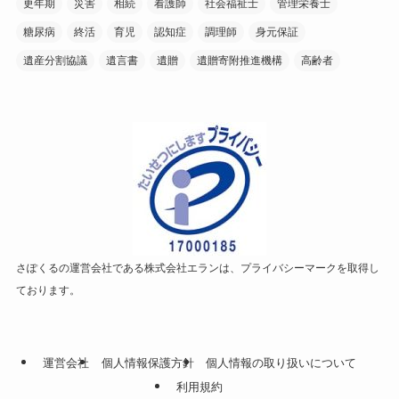
更年期
災害
相続
看護師
社会福祉士
管理栄養士
糖尿病
終活
育児
認知症
調理師
身元保証
遺産分割協議
遺言書
遺贈
遺贈寄附推進機構
高齢者
さぽくるの運営会社である株式会社エランは、プライバシーマークを取得し
ております。
運営会社
個人情報保護方針
個人情報の取り扱いについて
利用規約