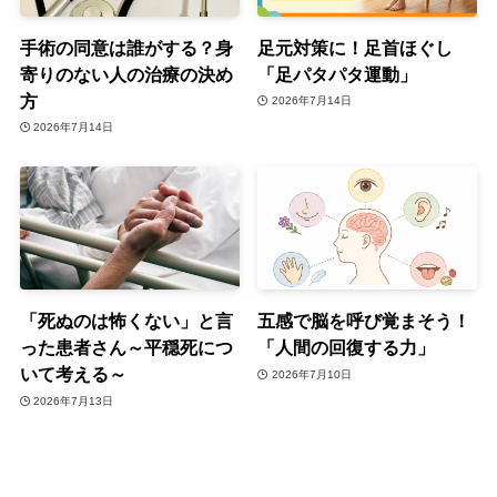
手術の同意は誰がする？身
足元対策に！足首ほぐし
寄りのない人の治療の決め
「足パタパタ運動」
方
2026年7月14日
2026年7月14日
「死ぬのは怖くない」と言
五感で脳を呼び覚まそう！
った患者さん～平穏死につ
「人間の回復する力」
いて考える～
2026年7月10日
2026年7月13日