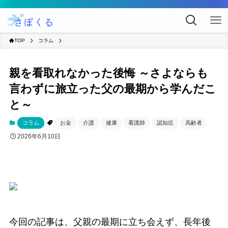
TOP
コラム
親を看取れなかった後悔 ～さよならも
言わずに旅立った父の最期から学んだこ
と～
コラム
お金
介護
健康
看護師
認知症
高齢者
2026年6月10日
今回の記事は、父親の最期に立ち会えず、長年後