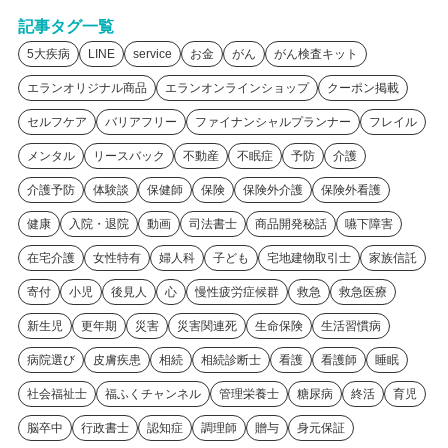
記事タグ一覧
5大疾病
LINE
service
お金
がん
がん検査キット
エランオリジナル商品
エランオンラインショップ
クーポン掲載
セルフケア
バリアフリー
ファイナンシャルプランナー
フレイル
メンタル
リースバック
不動産
不眠症
予防
介護
介護予防
体験談
保健師
保険
保険外介護
保険外看護
健康
入院・退院
動画
司法書士
商品開発秘話
嚥下障害
在宅介護
女性特有
婦人科
子ども
宅地建物取引士
家族信託
寄付
小児
後見人
心
慢性疲労症候群
救急
救急医療
新生児
更年期
災害
災害関連死
生命保険
生活習慣病
病院選び
皮膚疾患
相続
相続診断士
看護
看護師
睡眠
社会福祉士
福ふくチャンネル
管理栄養士
糖尿病
終活
育児
脳卒中
行政書士
認知症
調理師
贈与
身元保証