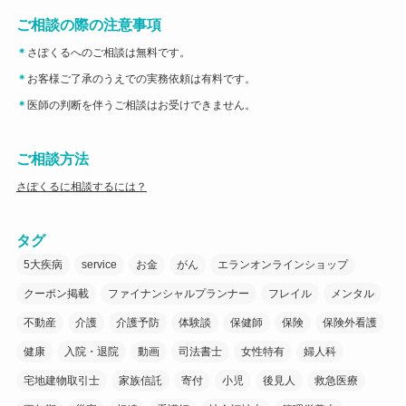
ご相談の際の注意事項
＊
さぽくるへのご相談は無料です。
＊
お客様ご了承のうえでの実務依頼は有料です。
＊
医師の判断を伴うご相談はお受けできません。
ご相談方法
さぽくるに相談するには？
タグ
5大疾病
service
お金
がん
エランオンラインショップ
クーポン掲載
ファイナンシャルプランナー
フレイル
メンタル
不動産
介護
介護予防
体験談
保健師
保険
保険外看護
健康
入院・退院
動画
司法書士
女性特有
婦人科
宅地建物取引士
家族信託
寄付
小児
後見人
救急医療