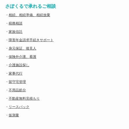
さぽくるで承れるご相談
・
相続、相続準備、相続放棄
・
税務相談
・
家族信託
・
障害年金請求手続きサポート
・
身元保証、後見人
・
保険外介護、看護
・
介護施設探し
・
家事代行
・
留守宅管理
・
不用品処分
・
不動産無料見積もり
・
リースバック
・
仮測量