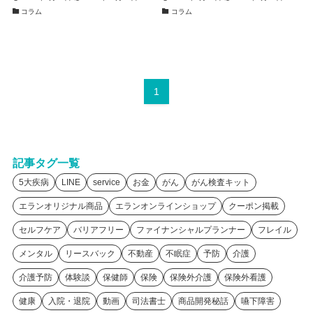
コラム
コラム
1
記事タグ一覧
5大疾病
LINE
service
お金
がん
がん検査キット
エランオリジナル商品
エランオンラインショップ
クーポン掲載
セルフケア
バリアフリー
ファイナンシャルプランナー
フレイル
メンタル
リースバック
不動産
不眠症
予防
介護
介護予防
体験談
保健師
保険
保険外介護
保険外看護
健康
入院・退院
動画
司法書士
商品開発秘話
嚥下障害