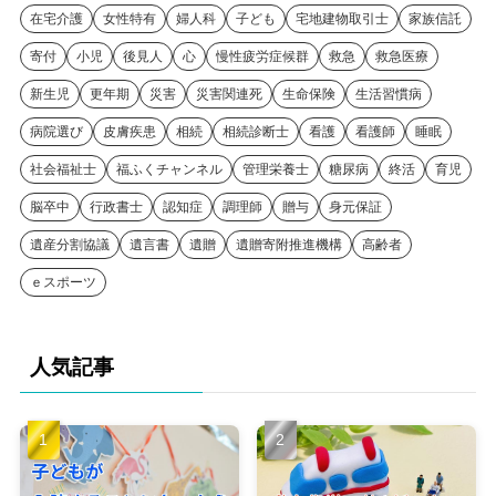
在宅介護
女性特有
婦人科
子ども
宅地建物取引士
家族信託
寄付
小児
後見人
心
慢性疲労症候群
救急
救急医療
新生児
更年期
災害
災害関連死
生命保険
生活習慣病
病院選び
皮膚疾患
相続
相続診断士
看護
看護師
睡眠
社会福祉士
福ふくチャンネル
管理栄養士
糖尿病
終活
育児
脳卒中
行政書士
認知症
調理師
贈与
身元保証
遺産分割協議
遺言書
遺贈
遺贈寄附推進機構
高齢者
ｅスポーツ
人気記事