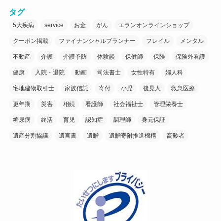
タグ
5大疾病
service
お金
がん
エランオンラインショップ
クーポン掲載
ファイナンシャルプランナー
フレイル
メンタル
不動産
介護
介護予防
体験談
保健師
保険
保険外看護
健康
入院・退院
動画
司法書士
女性特有
婦人科
宅地建物取引士
家族信託
寄付
小児
後見人
救急医療
更年期
災害
相続
看護師
社会福祉士
管理栄養士
糖尿病
終活
育児
認知症
調理師
身元保証
遺産分割協議
遺言書
遺贈
遺贈寄附推進機構
高齢者