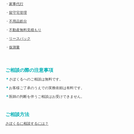
・
家事代行
・
留守宅管理
・
不用品処分
・
不動産無料見積もり
・
リースバック
・
仮測量
ご相談の際の注意事項
＊
さぽくるへのご相談は無料です。
＊
お客様ご了承のうえでの実務依頼は有料です。
＊
医師の判断を伴うご相談はお受けできません。
ご相談方法
さぽくるに相談するには？