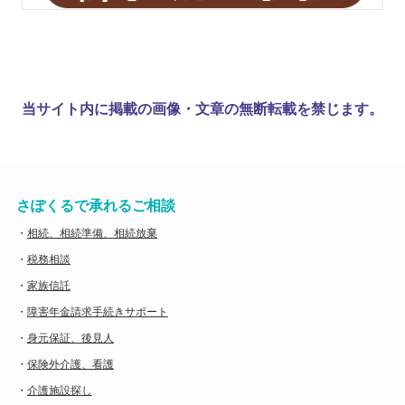
当サイト内に掲載の画像・文章の無断転載を禁じます。
さぽくるで承れるご相談
・
相続、相続準備、相続放棄
・
税務相談
・
家族信託
・
障害年金請求手続きサポート
・
身元保証、後見人
・
保険外介護、看護
・
介護施設探し