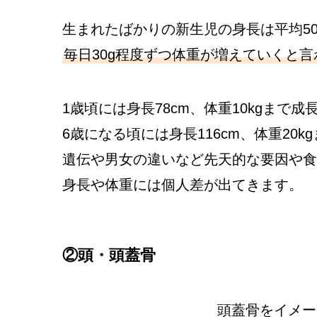
生まれたばかりの新生児の身長は平均50
毎日30g程度ずつ体重が増えていくと
1歳頃には身長78cm、体重10kgまで
6歳になる頃には身長116cm、体重20
遺伝や男女の違いなど先天的な要因や食
身長や体重には個人差が出てきます。
②頭・頭蓋骨
頭蓋骨をイメー