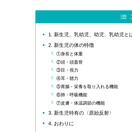
1. 新生児、乳幼児、幼児、乳幼児と
2. 新生児の体の特徴
①身長と体重
②頭・頭蓋骨
③目・視力
④耳・聴力
⑤胃腸・栄養を取り入れる機能
⑥肺・呼吸機能
⑦皮膚・体温調節の機能
3. 新生児特有の〈原始反射〉
4. おわりに