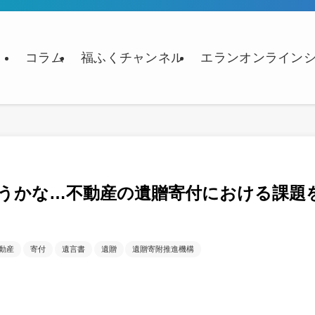
コラム
福ふくチャンネル
エランオンライン
うかな…不動産の遺贈寄付における課題
動産
寄付
遺言書
遺贈
遺贈寄附推進機構