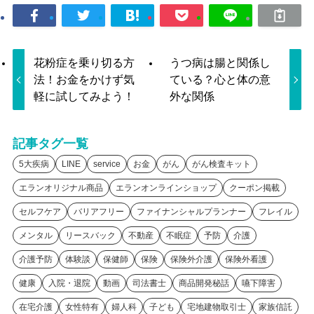
花粉症を乗り切る方
うつ病は腸と関係し
法！お金をかけず気
ている？心と体の意
軽に試してみよう！
外な関係
記事タグ一覧
5大疾病
LINE
service
お金
がん
がん検査キット
エランオリジナル商品
エランオンラインショップ
クーポン掲載
セルフケア
バリアフリー
ファイナンシャルプランナー
フレイル
メンタル
リースバック
不動産
不眠症
予防
介護
介護予防
体験談
保健師
保険
保険外介護
保険外看護
健康
入院・退院
動画
司法書士
商品開発秘話
嚥下障害
在宅介護
女性特有
婦人科
子ども
宅地建物取引士
家族信託