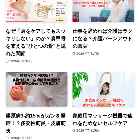
なぜ「肩をケアしてもスッ
仕事を辞めれば介護はラク
キリしない」のか？肩甲骨
になる？介護バーンアウト
を支える“ひとつの骨”と隠
の真実
れた関節
2026年7月17日
2026年7月30日
膠原病3-約15％がガンを発
家庭用マッサージ機器で疲
症！？多発性筋炎・皮膚筋
れをためないセルフケア
炎
2026年7月15日
2026年7月16日