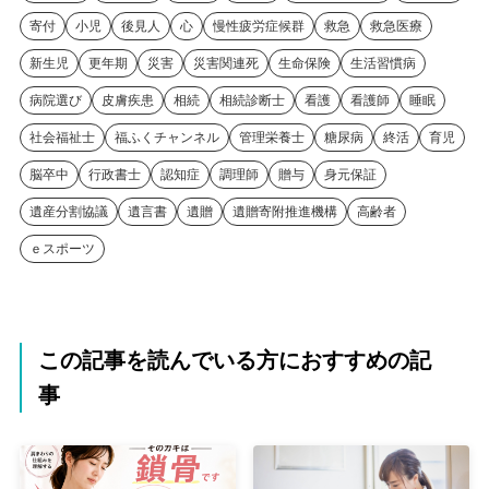
寄付
小児
後見人
心
慢性疲労症候群
救急
救急医療
新生児
更年期
災害
災害関連死
生命保険
生活習慣病
病院選び
皮膚疾患
相続
相続診断士
看護
看護師
睡眠
社会福祉士
福ふくチャンネル
管理栄養士
糖尿病
終活
育児
脳卒中
行政書士
認知症
調理師
贈与
身元保証
遺産分割協議
遺言書
遺贈
遺贈寄附推進機構
高齢者
ｅスポーツ
この記事を読んでいる方におすすめの記
事