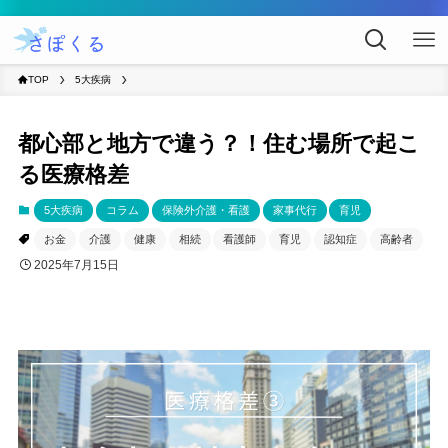
TOP
5大疾病
都心部と地方で違う？！住む場所で起こ
る医療格差
5大疾病
コラム
保険外介護・看護
家事代行
育児
お金
介護
健康
相続
看護師
育児
認知症
高齢者
2025年7月15日