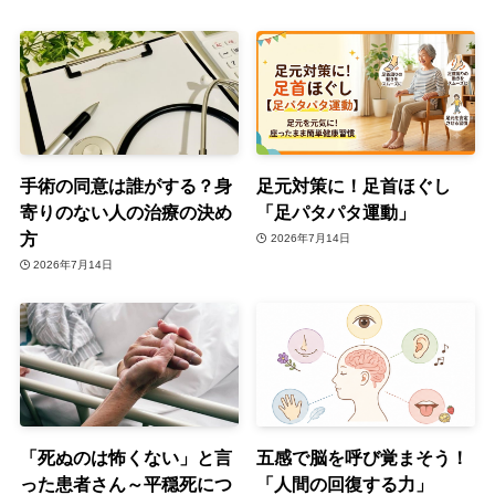
手術の同意は誰がする？身
足元対策に！足首ほぐし
寄りのない人の治療の決め
「足パタパタ運動」
方
2026年7月14日
2026年7月14日
「死ぬのは怖くない」と言
五感で脳を呼び覚まそう！
った患者さん～平穏死につ
「人間の回復する力」