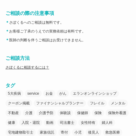
ご相談の際の注意事項
＊
さぽくるへのご相談は無料です。
＊
お客様ご了承のうえでの実務依頼は有料です。
＊
医師の判断を伴うご相談はお受けできません。
ご相談方法
さぽくるに相談するには？
タグ
5大疾病
service
お金
がん
エランオンラインショップ
クーポン掲載
ファイナンシャルプランナー
フレイル
メンタル
不動産
介護
介護予防
体験談
保健師
保険
保険外看護
健康
入院・退院
動画
司法書士
女性特有
婦人科
宅地建物取引士
家族信託
寄付
小児
後見人
救急医療