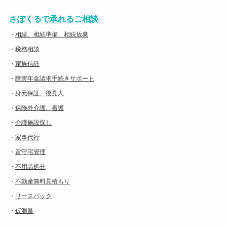
さぽくるで承れるご相談
・
相続、相続準備、相続放棄
・
税務相談
・
家族信託
・
障害年金請求手続きサポート
・
身元保証、後見人
・
保険外介護、看護
・
介護施設探し
・
家事代行
・
留守宅管理
・
不用品処分
・
不動産無料見積もり
・
リースバック
・
仮測量