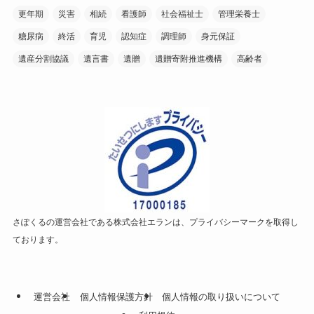
更年期
災害
相続
看護師
社会福祉士
管理栄養士
糖尿病
終活
育児
認知症
調理師
身元保証
遺産分割協議
遺言書
遺贈
遺贈寄附推進機構
高齢者
さぽくるの運営会社である株式会社エランは、プライバシーマークを取得し
ております。
運営会社
個人情報保護方針
個人情報の取り扱いについて