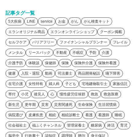
記事タグ一覧
5大疾病
LINE
service
お金
がん
がん検査キット
エランオリジナル商品
エランオンラインショップ
クーポン掲載
セルフケア
バリアフリー
ファイナンシャルプランナー
フレイル
メンタル
リースバック
不動産
不眠症
予防
介護
介護予防
体験談
保健師
保険
保険外介護
保険外看護
健康
入院・退院
動画
司法書士
商品開発秘話
嚥下障害
在宅介護
女性特有
婦人科
子ども
宅地建物取引士
家族信託
寄付
小児
後見人
心
慢性疲労症候群
救急
救急医療
新生児
更年期
災害
災害関連死
生命保険
生活習慣病
病院選び
皮膚疾患
相続
相続診断士
看護
看護師
睡眠
社会福祉士
福ふくチャンネル
管理栄養士
糖尿病
終活
育児
脳卒中
行政書士
認知症
調理師
贈与
身元保証