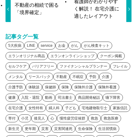
看護師がわかりやす
不動産の相続で困る
く解説！ 在宅介護に
「境界確定」
適したレイアウト
記事タグ一覧
5大疾病
LINE
service
お金
がん
がん検査キット
エランオリジナル商品
エランオンラインショップ
クーポン掲載
セルフケア
バリアフリー
ファイナンシャルプランナー
フレイル
メンタル
リースバック
不動産
不眠症
予防
介護
介護予防
体験談
保健師
保険
保険外介護
保険外看護
健康
入院・退院
動画
司法書士
商品開発秘話
嚥下障害
在宅介護
女性特有
婦人科
子ども
宅地建物取引士
家族信託
寄付
小児
後見人
心
慢性疲労症候群
救急
救急医療
新生児
更年期
災害
災害関連死
生命保険
生活習慣病