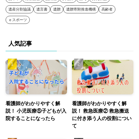
遺産分割協議
遺言書
遺贈
遺贈寄附推進機構
高齢者
ｅスポーツ
人気記事
看護師がわかりやすく解
看護師がわかりやすく解
説！ 小児医療⑤子どもが入
説！ 救急医療② 救急搬送
院することになったら
に付き添う人の役割につい
て