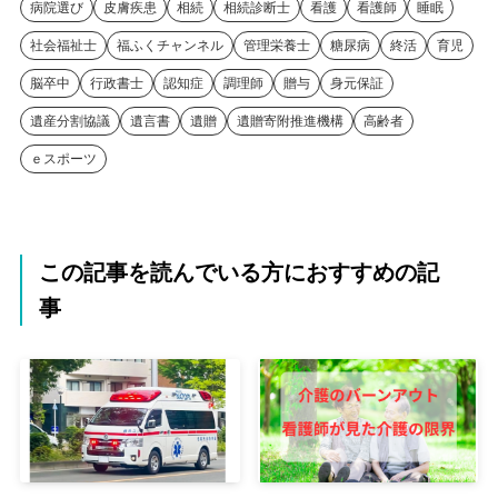
病院選び
皮膚疾患
相続
相続診断士
看護
看護師
睡眠
社会福祉士
福ふくチャンネル
管理栄養士
糖尿病
終活
育児
脳卒中
行政書士
認知症
調理師
贈与
身元保証
遺産分割協議
遺言書
遺贈
遺贈寄附推進機構
高齢者
ｅスポーツ
この記事を読んでいる方におすすめの記
事