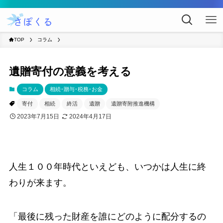
TOP
コラム
遺贈寄付の意義を考える
コラム
相続･贈与･税務･お金
寄付
相続
終活
遺贈
遺贈寄附推進機構
2023年7月15日
2024年4月17日
人生１００年時代といえども、いつかは人生に終
わりが来ます。
「最後に残った財産を誰にどのように配分するの