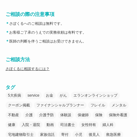
ご相談の際の注意事項
＊
さぽくるへのご相談は無料です。
＊
お客様ご了承のうえでの実務依頼は有料です。
＊
医師の判断を伴うご相談はお受けできません。
ご相談方法
さぽくるに相談するには？
タグ
5大疾病
service
お金
がん
エランオンラインショップ
クーポン掲載
ファイナンシャルプランナー
フレイル
メンタル
不動産
介護
介護予防
体験談
保健師
保険
保険外看護
健康
入院・退院
動画
司法書士
女性特有
婦人科
宅地建物取引士
家族信託
寄付
小児
後見人
救急医療