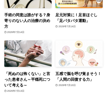
手術の同意は誰がする？身
足元対策に！足首ほぐし
寄りのない人の治療の決め
「足パタパタ運動」
方
2026年7月14日
2026年7月14日
「死ぬのは怖くない」と言
五感で脳を呼び覚まそう！
った患者さん～平穏死につ
「人間の回復する力」
いて考える～
2026年7月10日
2026年7月13日