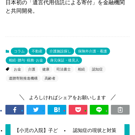
日本初の「遺言代用信託による寄付」を金融機関
と共同開発。
コラム
不動産
介護施設探し
保険外介護・看護
相続･贈与･税務･お金
身元保証・後見人
お金
介護
健康
司法書士
相続
認知症
遺贈寄附推進機構
高齢者
よろしければシェアをお願いします
【小児の入院】子ど
認知症の現状と対策