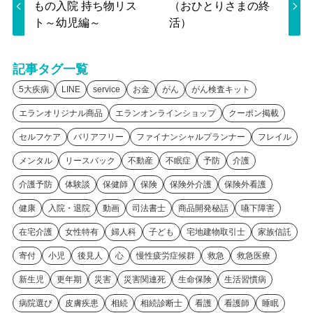
もの入院 持ち物リス
（おひとりさまの終
ト～幼児編～
活）
記事タグ一覧
5大疾病
LINE
service
お金
がん
がん検査キット
エランオリジナル商品
エランオンラインショップ
クーポン掲載
セルフケア
バリアフリー
ファイナンシャルプランナー
フレイル
メンタル
リースバック
不動産
不眠症
予防
介護
介護予防
体験談
保健師
保険
保険外介護
保険外看護
健康
入院・退院
動画
司法書士
商品開発秘話
嚥下障害
在宅介護
女性特有
婦人科
子ども
宅地建物取引士
家族信託
寄付
小児
後見人
心
慢性疲労症候群
救急
救急医療
新生児
更年期
災害
災害関連死
生命保険
生活習慣病
病院選び
皮膚疾患
相続
相続診断士
看護
看護師
睡眠