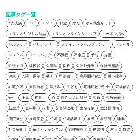
記事タグ一覧
5大疾病
LINE
service
お金
がん
がん検査キット
エランオリジナル商品
エランオンラインショップ
クーポン掲載
セルフケア
バリアフリー
ファイナンシャルプランナー
フレイル
メンタル
リースバック
不動産
不眠症
予防
介護
介護予防
体験談
保健師
保険
保険外介護
保険外看護
健康
入院・退院
動画
司法書士
商品開発秘話
嚥下障害
在宅介護
女性特有
婦人科
子ども
宅地建物取引士
家族信託
寄付
小児
後見人
心
慢性疲労症候群
救急
救急医療
新生児
更年期
災害
災害関連死
生命保険
生活習慣病
病院選び
皮膚疾患
相続
相続診断士
看護
看護師
睡眠
社会福祉士
福ふくチャンネル
管理栄養士
糖尿病
終活
育児
脳卒中
行政書士
認知症
調理師
贈与
身元保証