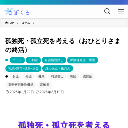
TOP
コラム
孤独死・孤立死を考える（おひとりさま
の終活）
コラム
不動産
介護施設探し
保険外介護・看護
相続･贈与･税務･お金
身元保証・後見人
お金
介護
健康
司法書士
相続
認知症
遺贈寄附推進機構
高齢者
2025年1月22日
2026年2月19日