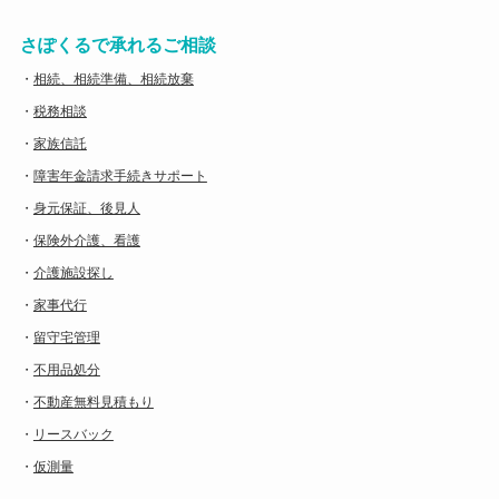
さぽくるで承れるご相談
・
相続、相続準備、相続放棄
・
税務相談
・
家族信託
・
障害年金請求手続きサポート
・
身元保証、後見人
・
保険外介護、看護
・
介護施設探し
・
家事代行
・
留守宅管理
・
不用品処分
・
不動産無料見積もり
・
リースバック
・
仮測量