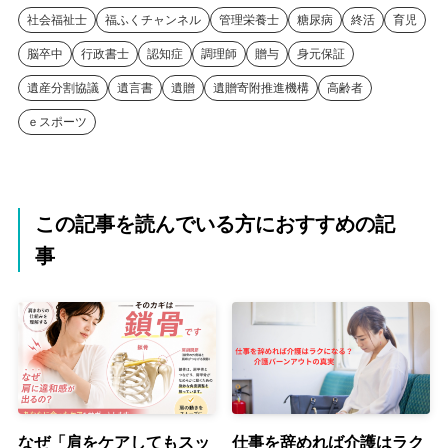
社会福祉士
福ふくチャンネル
管理栄養士
糖尿病
終活
育児
脳卒中
行政書士
認知症
調理師
贈与
身元保証
遺産分割協議
遺言書
遺贈
遺贈寄附推進機構
高齢者
ｅスポーツ
この記事を読んでいる方におすすめの記
事
なぜ「肩をケアしてもスッ
仕事を辞めれば介護はラク