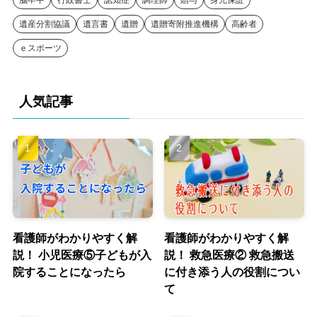
遺産分割協議
遺言書
遺贈
遺贈寄附推進機構
高齢者
ｅスポーツ
人気記事
看護師がわかりやすく解
看護師がわかりやすく解
説！ 小児医療⑤子どもが入
説！ 救急医療② 救急搬送
院することになったら
に付き添う人の役割につい
て