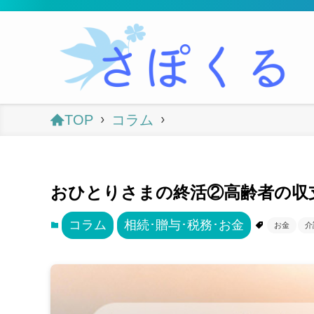
TOP
コラム
おひとりさまの終活②高齢者の収
コラム
相続･贈与･税務･お金
お金
介