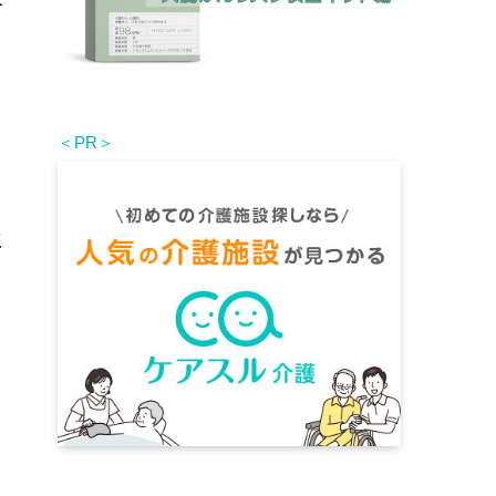
＜PR＞
に