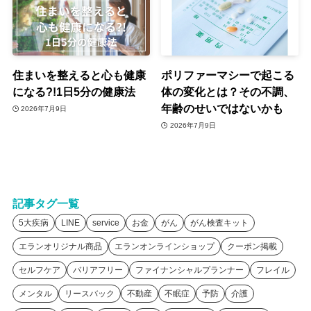
住まいを整えると心も健康
ポリファーマシーで起こる
になる?!1日5分の健康法
体の変化とは？その不調、
年齢のせいではないかも
2026年7月9日
2026年7月9日
記事タグ一覧
5大疾病
LINE
service
お金
がん
がん検査キット
エランオリジナル商品
エランオンラインショップ
クーポン掲載
セルフケア
バリアフリー
ファイナンシャルプランナー
フレイル
メンタル
リースバック
不動産
不眠症
予防
介護