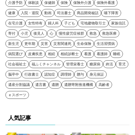
介護予防
体験談
保健師
保険
保険外介護
保険外看護
健康
入院・退院
動画
司法書士
商品開発秘話
嚥下障害
在宅介護
女性特有
婦人科
子ども
宅地建物取引士
家族信託
寄付
小児
後見人
心
慢性疲労症候群
救急
救急医療
新生児
更年期
災害
災害関連死
生命保険
生活習慣病
病院選び
皮膚疾患
相続
相続診断士
看護
看護師
睡眠
社会福祉士
福ふくチャンネル
管理栄養士
糖尿病
終活
育児
脳卒中
行政書士
認知症
調理師
贈与
身元保証
遺産分割協議
遺言書
遺贈
遺贈寄附推進機構
高齢者
ｅスポーツ
人気記事