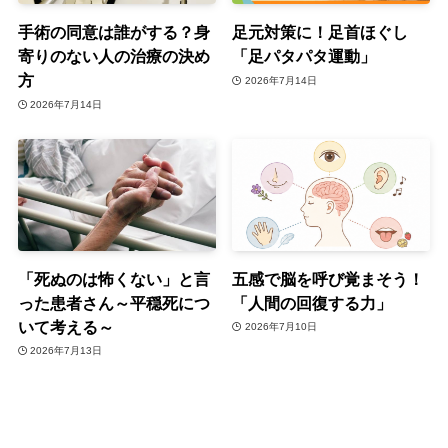
手術の同意は誰がする？身
足元対策に！足首ほぐし
寄りのない人の治療の決め
「足パタパタ運動」
方
2026年7月14日
2026年7月14日
「死ぬのは怖くない」と言
五感で脳を呼び覚まそう！
った患者さん～平穏死につ
「人間の回復する力」
いて考える～
2026年7月10日
2026年7月13日