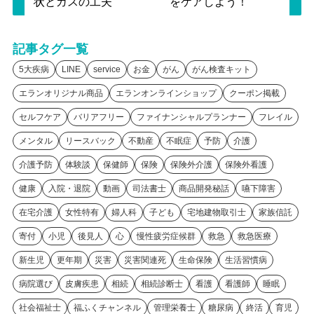
状とガスの工夫
をケアしよう！
記事タグ一覧
5大疾病
LINE
service
お金
がん
がん検査キット
エランオリジナル商品
エランオンラインショップ
クーポン掲載
セルフケア
バリアフリー
ファイナンシャルプランナー
フレイル
メンタル
リースバック
不動産
不眠症
予防
介護
介護予防
体験談
保健師
保険
保険外介護
保険外看護
健康
入院・退院
動画
司法書士
商品開発秘話
嚥下障害
在宅介護
女性特有
婦人科
子ども
宅地建物取引士
家族信託
寄付
小児
後見人
心
慢性疲労症候群
救急
救急医療
新生児
更年期
災害
災害関連死
生命保険
生活習慣病
病院選び
皮膚疾患
相続
相続診断士
看護
看護師
睡眠
社会福祉士
福ふくチャンネル
管理栄養士
糖尿病
終活
育児