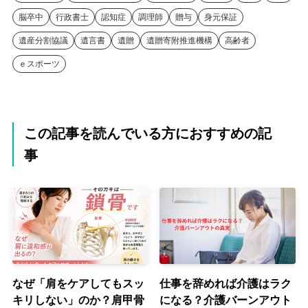
脳卒中
行政書士
認知症
調理師
贈与
身元保証
遺産分割協議
遺言書
遺贈
遺贈寄附推進機構
高齢者
ｅスポーツ
この記事を読んでいる方におすすめの記
事
なぜ「肩をケアしてもスッ
仕事を辞めれば介護はラク
キリしない」のか？肩甲骨
になる？介護バーンアウト