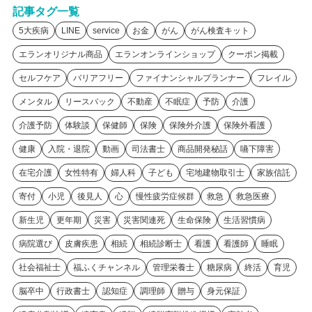
記事タグ一覧
5大疾病
LINE
service
お金
がん
がん検査キット
エランオリジナル商品
エランオンラインショップ
クーポン掲載
セルフケア
バリアフリー
ファイナンシャルプランナー
フレイル
メンタル
リースバック
不動産
不眠症
予防
介護
介護予防
体験談
保健師
保険
保険外介護
保険外看護
健康
入院・退院
動画
司法書士
商品開発秘話
嚥下障害
在宅介護
女性特有
婦人科
子ども
宅地建物取引士
家族信託
寄付
小児
後見人
心
慢性疲労症候群
救急
救急医療
新生児
更年期
災害
災害関連死
生命保険
生活習慣病
病院選び
皮膚疾患
相続
相続診断士
看護
看護師
睡眠
社会福祉士
福ふくチャンネル
管理栄養士
糖尿病
終活
育児
脳卒中
行政書士
認知症
調理師
贈与
身元保証