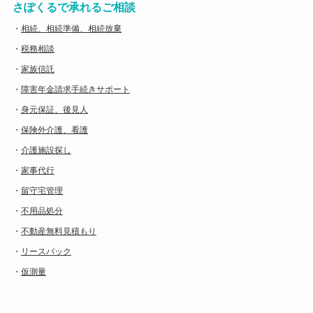
さぽくるで承れるご相談
・
相続、相続準備、相続放棄
・
税務相談
・
家族信託
・
障害年金請求手続きサポート
・
身元保証、後見人
・
保険外介護、看護
・
介護施設探し
・
家事代行
・
留守宅管理
・
不用品処分
・
不動産無料見積もり
・
リースバック
・
仮測量