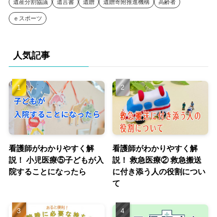
遺産分割協議
遺言書
遺贈
遺贈寄附推進機構
高齢者
ｅスポーツ
人気記事
看護師がわかりやすく解
看護師がわかりやすく解
説！ 小児医療⑤子どもが入
説！ 救急医療② 救急搬送
院することになったら
に付き添う人の役割につい
て