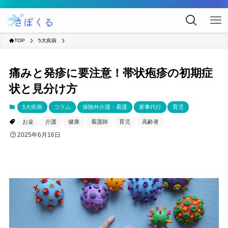
TOP
5大疾病
痛みと発疹に要注意！帯状疱疹の初期症
状と見分け方
5大疾病
コラム
保険外介護・看護
家事代行
育児
お金
介護
健康
看護師
育児
高齢者
2025年6月16日