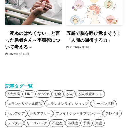
「死ぬのは怖くない」と言
五感で脳を呼び覚まそう！
った患者さん～平穏死につ
「人間の回復する力」
いて考える～
2026年7月10日
2026年7月13日
記事タグ一覧
5大疾病
LINE
service
お金
がん
がん検査キット
エランオリジナル商品
エランオンラインショップ
クーポン掲載
セルフケア
バリアフリー
ファイナンシャルプランナー
フレイル
メンタル
リースバック
不動産
不眠症
予防
介護