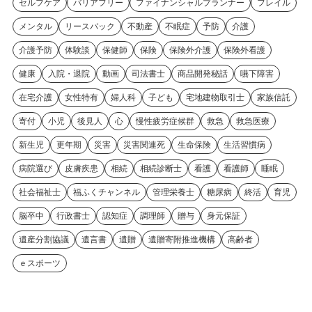
セルフケア
バリアフリー
ファイナンシャルプランナー
フレイル
メンタル
リースバック
不動産
不眠症
予防
介護
介護予防
体験談
保健師
保険
保険外介護
保険外看護
健康
入院・退院
動画
司法書士
商品開発秘話
嚥下障害
在宅介護
女性特有
婦人科
子ども
宅地建物取引士
家族信託
寄付
小児
後見人
心
慢性疲労症候群
救急
救急医療
新生児
更年期
災害
災害関連死
生命保険
生活習慣病
病院選び
皮膚疾患
相続
相続診断士
看護
看護師
睡眠
社会福祉士
福ふくチャンネル
管理栄養士
糖尿病
終活
育児
脳卒中
行政書士
認知症
調理師
贈与
身元保証
遺産分割協議
遺言書
遺贈
遺贈寄附推進機構
高齢者
ｅスポーツ