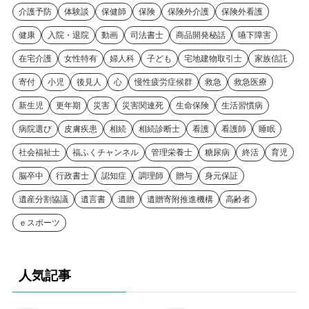
介護予防
体験談
保健師
保険
保険外介護
保険外看護
健康
入院・退院
動画
司法書士
商品開発秘話
嚥下障害
在宅介護
女性特有
婦人科
子ども
宅地建物取引士
家族信託
寄付
小児
後見人
心
慢性疲労症候群
救急
救急医療
新生児
更年期
災害
災害関連死
生命保険
生活習慣病
病院選び
皮膚疾患
相続
相続診断士
看護
看護師
睡眠
社会福祉士
福ふくチャンネル
管理栄養士
糖尿病
終活
育児
脳卒中
行政書士
認知症
調理師
贈与
身元保証
遺産分割協議
遺言書
遺贈
遺贈寄附推進機構
高齢者
ｅスポーツ
人気記事