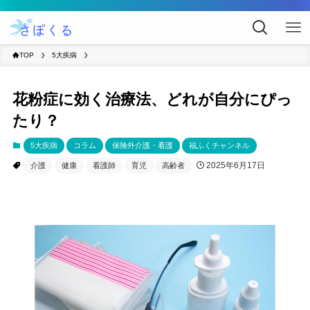
TOP
5大疾病
花粉症に効く治療法、どれが自分にぴっ
たり？
5大疾病
コラム
保険外介護・看護
福ふくチャンネル
2025年6月17日
介護
健康
看護師
育児
高齢者