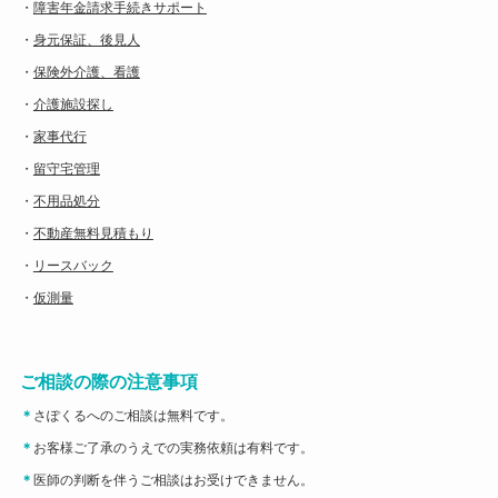
・
障害年金請求手続きサポート
・
身元保証、後見人
・
保険外介護、看護
・
介護施設探し
・
家事代行
・
留守宅管理
・
不用品処分
・
不動産無料見積もり
・
リースバック
・
仮測量
ご相談の際の注意事項
＊
さぽくるへのご相談は無料です。
＊
お客様ご了承のうえでの実務依頼は有料です。
＊
医師の判断を伴うご相談はお受けできません。