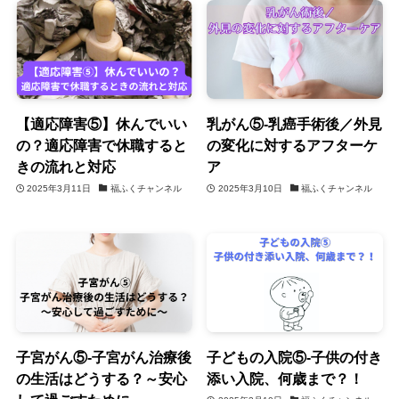
【適応障害⑤】休んでいい
乳がん⑤-乳癌手術後／外見
の？適応障害で休職すると
の変化に対するアフターケ
きの流れと対応
ア
2025年3月11日
福ふくチャンネル
2025年3月10日
福ふくチャンネル
子宮がん⑤-子宮がん治療後
子どもの入院⑤-子供の付き
の生活はどうする？～安心
添い入院、何歳まで？！