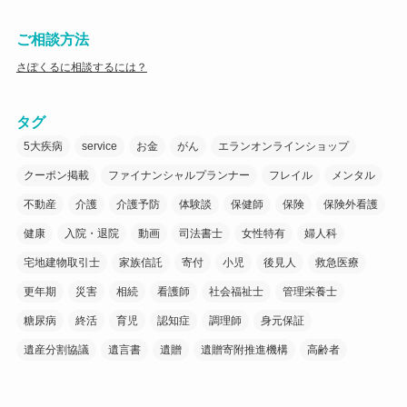
ご相談方法
さぽくるに相談するには？
タグ
5大疾病
service
お金
がん
エランオンラインショップ
クーポン掲載
ファイナンシャルプランナー
フレイル
メンタル
不動産
介護
介護予防
体験談
保健師
保険
保険外看護
健康
入院・退院
動画
司法書士
女性特有
婦人科
宅地建物取引士
家族信託
寄付
小児
後見人
救急医療
更年期
災害
相続
看護師
社会福祉士
管理栄養士
糖尿病
終活
育児
認知症
調理師
身元保証
遺産分割協議
遺言書
遺贈
遺贈寄附推進機構
高齢者