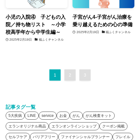
小児の入院④ 子どもの入
子宮がん4-子宮がん治療を
院／持ち物リスト ～小学
乗り越えるための心の準備
校高学年から中学生編～
2025年2月19日
福ふくチャンネル
2025年2月19日
福ふくチャンネル
1
2
3
記事タグ一覧
5大疾病
LINE
service
お金
がん
がん検査キット
エランオリジナル商品
エランオンラインショップ
クーポン掲載
セルフケア
バリアフリー
ファイナンシャルプランナー
フレイル