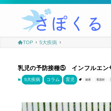
TOP
5大疾病
乳児の予防接種⑤ インフルエン
5大疾病
コラム
育児
健康
看護師