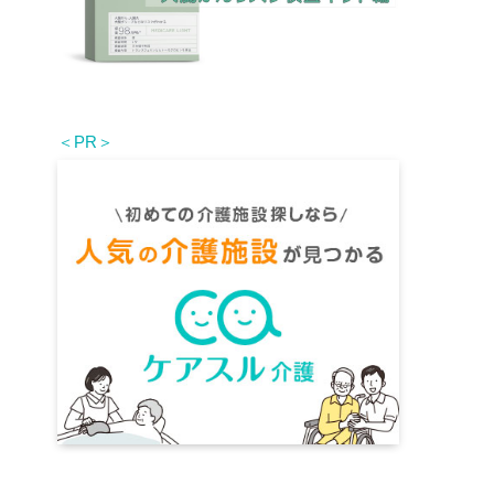
＜PR＞
。