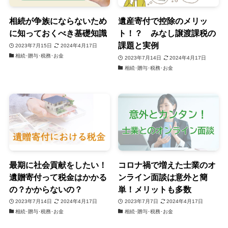
相続が争族にならないため
遺産寄付で控除のメリッ
に知っておくべき基礎知識
ト！？ みなし譲渡課税の
課題と実例
2023年7月15日
2024年4月17日
相続･贈与･税務･お金
2023年7月14日
2024年4月17日
相続･贈与･税務･お金
最期に社会貢献をしたい！
コロナ禍で増えた士業のオ
遺贈寄付って税金はかかる
ンライン面談は意外と簡
の？かからないの？
単！メリットも多数
2023年7月14日
2024年4月17日
2023年7月7日
2024年4月17日
相続･贈与･税務･お金
相続･贈与･税務･お金