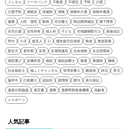
メンタル
リースバック
不動産
不眠症
予防
介護
介護予防
体験談
保健師
保険
保険外介護
保険外看護
健康
入院・退院
動画
司法書士
商品開発秘話
嚥下障害
在宅介護
女性特有
婦人科
子ども
宅地建物取引士
家族信託
寄付
小児
後見人
心
慢性疲労症候群
救急
救急医療
新生児
更年期
災害
災害関連死
生命保険
生活習慣病
病院選び
皮膚疾患
相続
相続診断士
看護
看護師
睡眠
社会福祉士
福ふくチャンネル
管理栄養士
糖尿病
終活
育児
脳卒中
行政書士
認知症
調理師
贈与
身元保証
遺産分割協議
遺言書
遺贈
遺贈寄附推進機構
高齢者
ｅスポーツ
人気記事