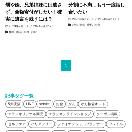
甥や姪、兄弟姉妹には遺さ
分割に不満…もう一度話し
ず、全額寄付がしたい！確
合いたい
実に遺言を残すには？
2023年6月29日
2024年4月17日
相続･贈与･税務･お金
2023年7月3日
2024年4月17日
相続･贈与･税務･お金
1
記事タグ一覧
5大疾病
LINE
service
お金
がん
がん検査キット
エランオリジナル商品
エランオンラインショップ
クーポン掲載
セルフケア
バリアフリー
ファイナンシャルプランナー
フレイル