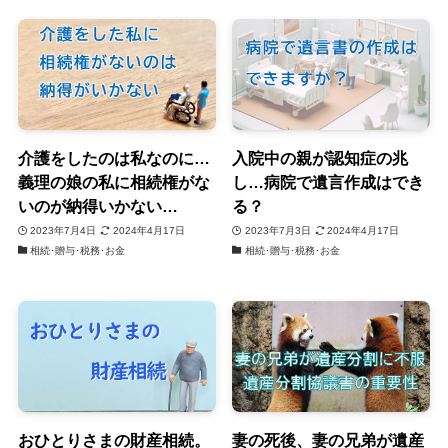
介護をしたのは私なのに…
入院中の親が認知症の兆
義理の娘の私に相続権がな
し…病院で遺言作成はでき
いのが納得いかない…
る？
2023年7月4日
2024年4月17日
2023年7月3日
2024年4月17日
相続･贈与･税務･お金
相続･贈与･税務･お金
おひとりさまの財産相続。
妻の死後、妻の兄弟が遺産