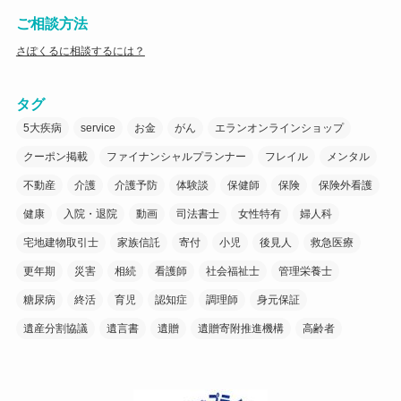
ご相談方法
さぽくるに相談するには？
タグ
5大疾病
service
お金
がん
エランオンラインショップ
クーポン掲載
ファイナンシャルプランナー
フレイル
メンタル
不動産
介護
介護予防
体験談
保健師
保険
保険外看護
健康
入院・退院
動画
司法書士
女性特有
婦人科
宅地建物取引士
家族信託
寄付
小児
後見人
救急医療
更年期
災害
相続
看護師
社会福祉士
管理栄養士
糖尿病
終活
育児
認知症
調理師
身元保証
遺産分割協議
遺言書
遺贈
遺贈寄附推進機構
高齢者