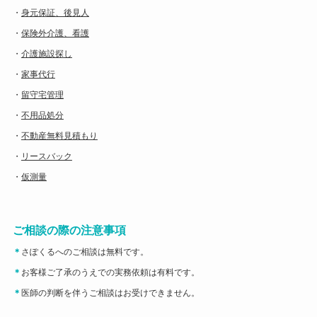
・
身元保証、後見人
・
保険外介護、看護
・
介護施設探し
・
家事代行
・
留守宅管理
・
不用品処分
・
不動産無料見積もり
・
リースバック
・
仮測量
ご相談の際の注意事項
＊
さぽくるへのご相談は無料です。
＊
お客様ご了承のうえでの実務依頼は有料です。
＊
医師の判断を伴うご相談はお受けできません。