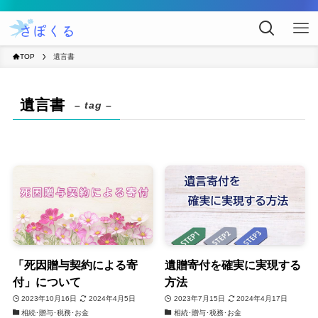
TOP
遺言書
遺言書
– tag –
「死因贈与契約による寄
遺贈寄付を確実に実現する
付」について
方法
2023年10月16日
2024年4月5日
2023年7月15日
2024年4月17日
相続･贈与･税務･お金
相続･贈与･税務･お金