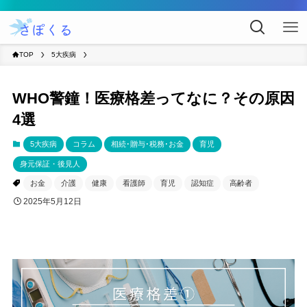
TOP
5大疾病
WHO警鐘！医療格差ってなに？その原因
4選
5大疾病
コラム
相続･贈与･税務･お金
育児
身元保証・後見人
お金
介護
健康
看護師
育児
認知症
高齢者
2025年5月12日