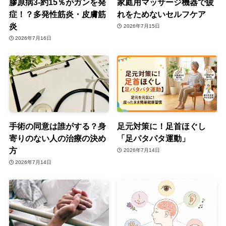
膠原病3-約15％がガンを発
家庭用マッサージ機器で疲
症！？多発性筋炎・皮膚筋
れをためないセルフケア
炎
2026年7月15日
2026年7月16日
手術の同意は誰がする？身
足元対策に！足首ほぐし
寄りのない人の治療の決め
「足パタパタ運動」
方
2026年7月14日
2026年7月14日