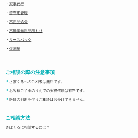
・
家事代行
・
留守宅管理
・
不用品処分
・
不動産無料見積もり
・
リースバック
・
仮測量
ご相談の際の注意事項
＊
さぽくるへのご相談は無料です。
＊
お客様ご了承のうえでの実務依頼は有料です。
＊
医師の判断を伴うご相談はお受けできません。
ご相談方法
さぽくるに相談するには？