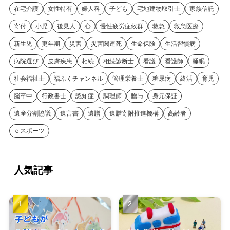
在宅介護
女性特有
婦人科
子ども
宅地建物取引士
家族信託
寄付
小児
後見人
心
慢性疲労症候群
救急
救急医療
新生児
更年期
災害
災害関連死
生命保険
生活習慣病
病院選び
皮膚疾患
相続
相続診断士
看護
看護師
睡眠
社会福祉士
福ふくチャンネル
管理栄養士
糖尿病
終活
育児
脳卒中
行政書士
認知症
調理師
贈与
身元保証
遺産分割協議
遺言書
遺贈
遺贈寄附推進機構
高齢者
ｅスポーツ
人気記事