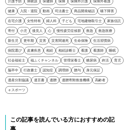
介護予防
体験談
保健師
保険
保険外介護
保険外看護
健康
入院・退院
動画
司法書士
商品開発秘話
嚥下障害
在宅介護
女性特有
婦人科
子ども
宅地建物取引士
家族信託
寄付
小児
後見人
心
慢性疲労症候群
救急
救急医療
新生児
更年期
災害
災害関連死
生命保険
生活習慣病
病院選び
皮膚疾患
相続
相続診断士
看護
看護師
睡眠
社会福祉士
福ふくチャンネル
管理栄養士
糖尿病
終活
育児
脳卒中
行政書士
認知症
調理師
贈与
身元保証
遺産分割協議
遺言書
遺贈
遺贈寄附推進機構
高齢者
ｅスポーツ
この記事を読んでいる方におすすめの記
事