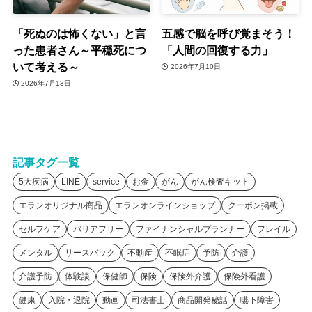
「死ぬのは怖くない」と言
五感で脳を呼び覚まそう！
った患者さん～平穏死につ
「人間の回復する力」
いて考える～
2026年7月10日
2026年7月13日
記事タグ一覧
5大疾病
LINE
service
お金
がん
がん検査キット
エランオリジナル商品
エランオンラインショップ
クーポン掲載
セルフケア
バリアフリー
ファイナンシャルプランナー
フレイル
メンタル
リースバック
不動産
不眠症
予防
介護
介護予防
体験談
保健師
保険
保険外介護
保険外看護
健康
入院・退院
動画
司法書士
商品開発秘話
嚥下障害