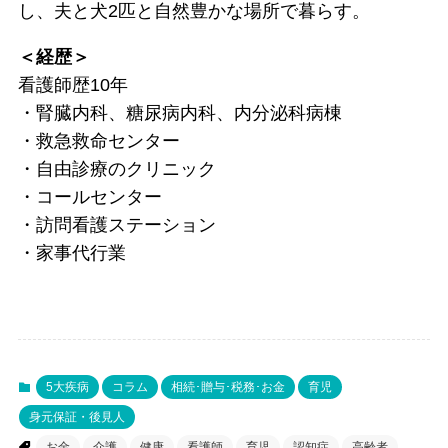
し、夫と犬2匹と自然豊かな場所で暮らす。
＜経歴＞
看護師歴10年
・腎臓内科、糖尿病内科、内分泌科病棟
・救急救命センター
・自由診療のクリニック
・コールセンター
・訪問看護ステーション
・家事代行業
5大疾病
コラム
相続･贈与･税務･お金
育児
身元保証・後見人
お金
介護
健康
看護師
育児
認知症
高齢者