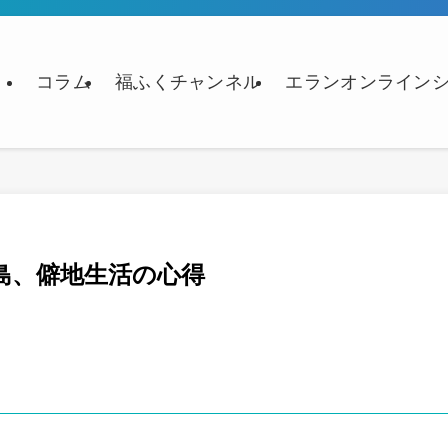
コラム
福ふくチャンネル
エランオンライン
島、僻地生活の心得